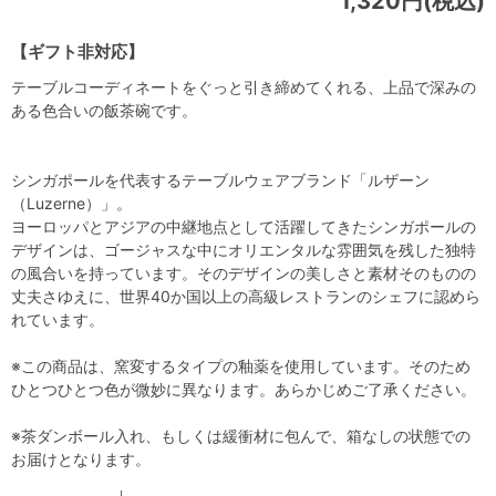
1,320円(税込)
【ギフト非対応】
テーブルコーディネートをぐっと引き締めてくれる、上品で深みの
ある色合いの飯茶碗です。
シンガポールを代表するテーブルウェアブランド「ルザーン
（Luzerne）」。
ヨーロッパとアジアの中継地点として活躍してきたシンガポールの
デザインは、ゴージャスな中にオリエンタルな雰囲気を残した独特
の風合いを持っています。そのデザインの美しさと素材そのものの
丈夫さゆえに、世界40か国以上の高級レストランのシェフに認めら
れています。
※この商品は、窯変するタイプの釉薬を使用しています。そのため
ひとつひとつ色が微妙に異なります。あらかじめご了承ください。
※茶ダンボール入れ、もしくは緩衝材に包んで、箱なしの状態での
お届けとなります。