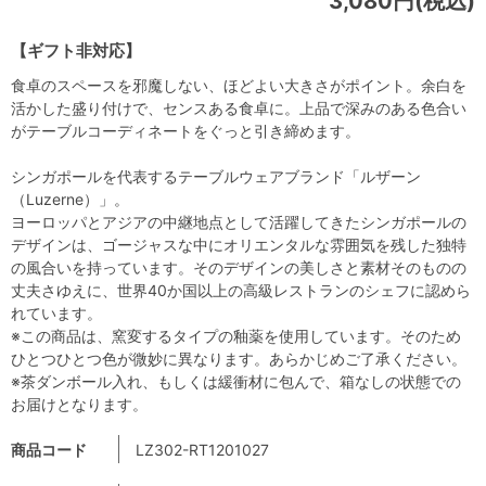
3,080円(税込)
【ギフト非対応】
食卓のスペースを邪魔しない、ほどよい大きさがポイント。余白を
活かした盛り付けで、センスある食卓に。上品で深みのある色合い
がテーブルコーディネートをぐっと引き締めます。
シンガポールを代表するテーブルウェアブランド「ルザーン
（Luzerne）」。
ヨーロッパとアジアの中継地点として活躍してきたシンガポールの
デザインは、ゴージャスな中にオリエンタルな雰囲気を残した独特
の風合いを持っています。そのデザインの美しさと素材そのものの
丈夫さゆえに、世界40か国以上の高級レストランのシェフに認めら
れています。
※この商品は、窯変するタイプの釉薬を使用しています。そのため
ひとつひとつ色が微妙に異なります。あらかじめご了承ください。
※茶ダンボール入れ、もしくは緩衝材に包んで、箱なしの状態での
お届けとなります。
商品コード
LZ302-RT1201027