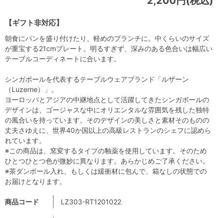
2,200円(税込)
【ギフト非対応】
朝食にパンを盛り付けたり、軽めのブランチに。中くらいのサイズ
が重宝する21cmプレート。明るすぎず、深みのある色合いは幅広い
テーブルコーディネートに合います。
シンガポールを代表するテーブルウェアブランド「ルザーン
（Luzerne）」。
ヨーロッパとアジアの中継地点として活躍してきたシンガポールの
デザインは、ゴージャスな中にオリエンタルな雰囲気を残した独特
の風合いを持っています。そのデザインの美しさと素材そのものの
丈夫さゆえに、世界40か国以上の高級レストランのシェフに認めら
れています。
※この商品は、窯変するタイプの釉薬を使用しています。そのため
ひとつひとつ色が微妙に異なります。あらかじめご了承ください。
※茶ダンボール入れ、もしくは緩衝材に包んで、箱なしの状態での
お届けとなります。
商品コード
LZ303-RT1201022