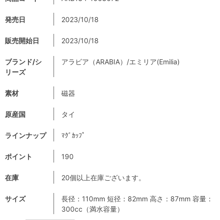
発売日
2023/10/18
販売開始日
2023/10/18
ブランド/シ
アラビア（ARABIA）/エミリア(Emilia)
リーズ
素材
磁器
原産国
タイ
ラインナップ
ﾏｸﾞｶｯﾌﾟ
ポイント
190
在庫
20個以上在庫ございます。
サイズ
長径：110mm 短径：82mm 高さ：87mm 容量：
300cc（満水容量）