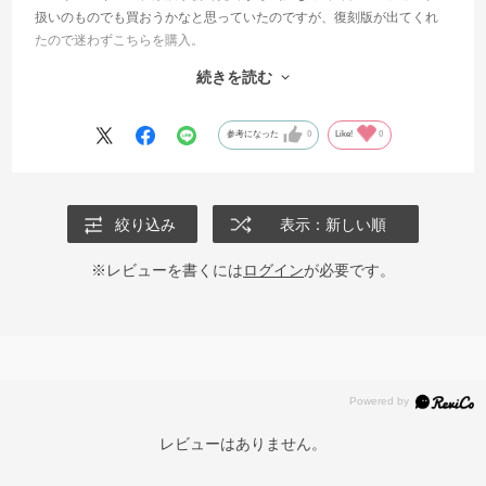
扱いのものでも買おうかなと思っていたのですが、復刻版が出てくれ
たので迷わずこちらを購入。
アラビア製品らしく、口当たりも良く、なんと言ってもレンジや食洗
続きを読む
機などにも対応できているのが嬉しいです。
インクの盛り上がりみたいな感触はないけれど、やっぱり食器は使っ
てこそ。耐久性があがったのはうれしいですね。
参考になった
0
Like!
0
絞り込み
表示：新しい順
※レビューを書くには
ログイン
が必要です。
レビューはありません。