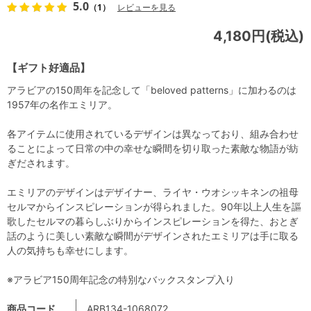
5.0
（1）
レビューを見る
4,180円(税込)
【ギフト好適品】
アラビアの150周年を記念して「beloved patterns」に加わるのは
1957年の名作エミリア。
各アイテムに使用されているデザインは異なっており、組み合わせ
ることによって日常の中の幸せな瞬間を切り取った素敵な物語が紡
ぎだされます。
エミリアのデザインはデザイナー、ライヤ・ウオシッキネンの祖母
セルマからインスピレーションが得られました。90年以上人生を謳
歌したセルマの暮らしぶりからインスピレーションを得た、おとぎ
話のように美しい素敵な瞬間がデザインされたエミリアは手に取る
人の気持ちも幸せにします。
※アラビア150周年記念の特別なバックスタンプ入り
商品コード
ARB134-1068072