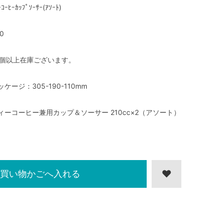
ｰｺｰﾋｰｶｯﾌﾟｿｰｻｰ(ｱｿｰﾄ)
0
0個以上在庫ございます。
ッケージ：305-190-110mm
ィーコーヒー兼用カップ＆ソーサー 210cc×2（アソート）
買い物かごへ入れる