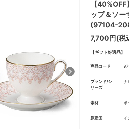
【40%OF
ップ＆ソーサー
(97104-20
7,700円(税
【ギフト好適品】
商品コード
97
ブランド/シ
ナ
リーズ
素材
ボ
原産国
イ