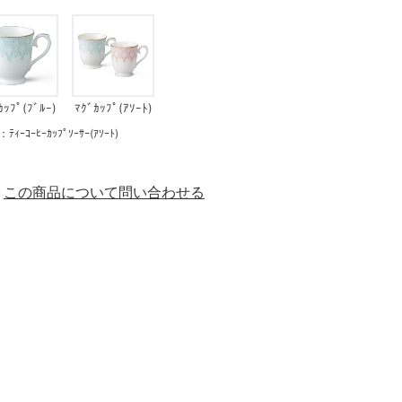
ｶｯﾌﾟ(ﾌﾞﾙｰ)
ﾏｸﾞｶｯﾌﾟ(ｱｿｰﾄ)
ｰﾋｰｶｯﾌﾟｿｰｻｰ(ｱｿｰﾄ)
この商品について問い合わせる