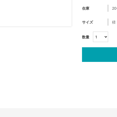
在庫
2
サイズ
径
数量