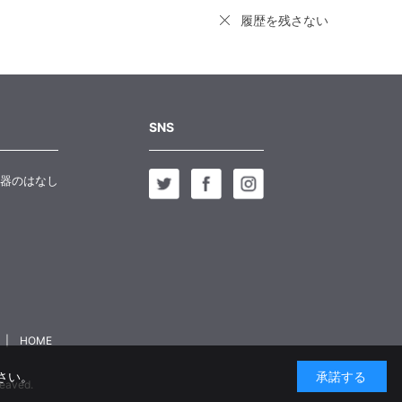
履歴を残さない
SNS
器のはなし
HOME
さい。
承諾する
aved.