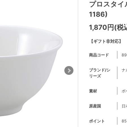
プロスタイル 
1186)
1,870円(税
【ギフト非対応】
商品コード
89
ブランド/シ
ナ
リーズ
素材
ボ
原産国
日
ポイント
85