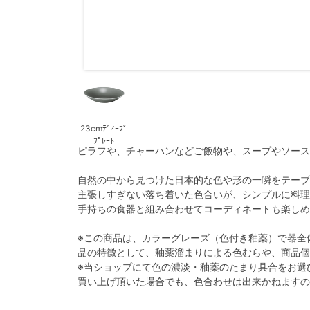
23cmﾃﾞｨｰﾌﾟ
ﾌﾟﾚｰﾄ
ピラフや、チャーハンなどご飯物や、スープやソース
自然の中から見つけた日本的な色や形の一瞬をテーブ
主張しすぎない落ち着いた色合いが、シンプルに料理
手持ちの食器と組み合わせてコーディネートも楽しめ
※この商品は、カラーグレーズ（色付き釉薬）で器全
品の特徴として、釉薬溜まりによる色むらや、商品個
※当ショップにて色の濃淡・釉薬のたまり具合をお選
買い上げ頂いた場合でも、色合わせは出来かねますの