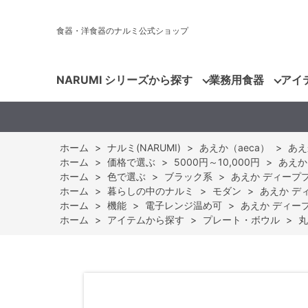
食器・洋食器のナルミ公式ショップ
NARUMI シリーズから探す
業務用食器
アイ
ホーム
>
ナルミ(NARUMI)
>
あえか（aeca）
>
あえ
ホーム
>
価格で選ぶ
>
5000円～10,000円
>
あえか
ホーム
>
色で選ぶ
>
ブラック系
>
あえか ディーププレ
ホーム
>
暮らしの中のナルミ
>
モダン
>
あえか ディ
ホーム
>
機能
>
電子レンジ温め可
>
あえか ディープ
ホーム
>
アイテムから探す
>
プレート・ボウル
>
丸