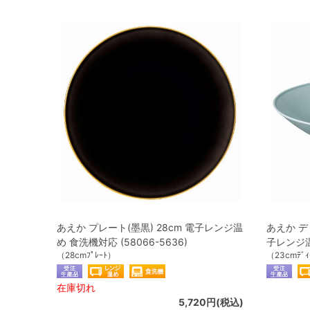
あえか プレート(墨黒) 28cm 電子レンジ温
あえか デ
め 食洗機対応 (58066-5636)
子レンジ温め
（28cmﾌﾟﾚｰﾄ）
（23cmﾃﾞｨ
在庫切れ
5,720円(税込)