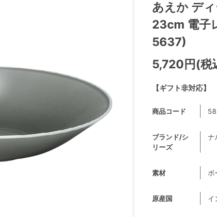
あえか デ
23cm 電子
5637)
5,720円(税
【ギフト非対応】
商品コード
58
ブランド/シ
ナ
リーズ
素材
ボ
原産国
イ