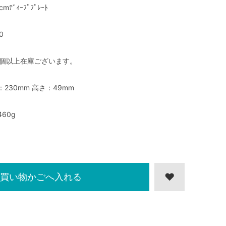
cmﾃﾞｨｰﾌﾟﾌﾟﾚｰﾄ
0
0個以上在庫ございます。
：230mm 高さ：49mm
460g
買い物かごへ入れる