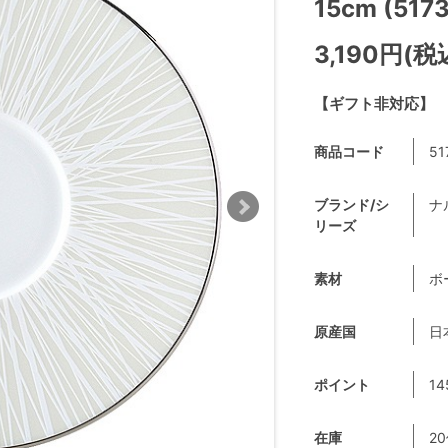
15cm (517
3,190円(税
【ギフト非対応】
商品コード
51
ブランド/シ
ナ
リーズ
素材
ボ
原産国
日
ポイント
14
在庫
2