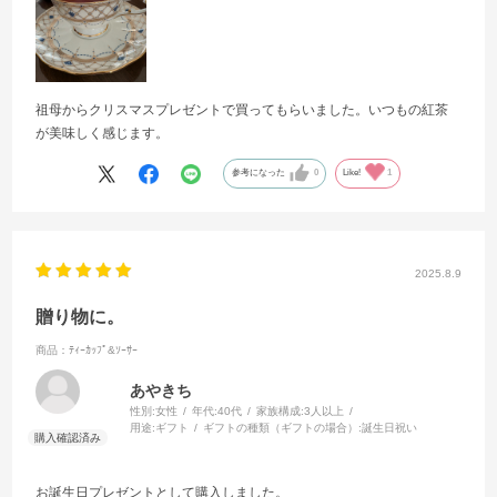
祖母からクリスマスプレゼントで買ってもらいました。いつもの紅茶
が美味しく感じます。
参考になった
0
Like!
1
2025.8.9
贈り物に。
商品：ﾃｨｰｶｯﾌﾟ&ｿｰｻｰ
あやきち
性別:
女性
年代:
40代
家族構成:
3人以上
用途:
ギフト
ギフトの種類（ギフトの場合）:
誕生日祝い
お誕生日プレゼントとして購入しました。