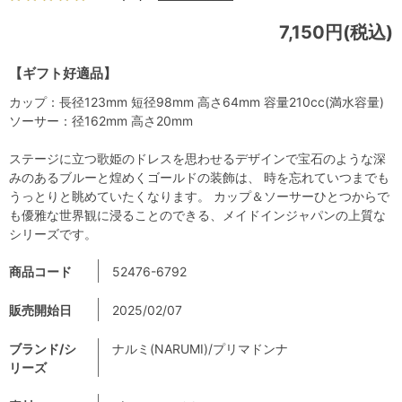
7,150円(税込)
【ギフト好適品】
カップ：長径123mm 短径98mm 高さ64mm 容量210cc(満水容量)
ソーサー：径162mm 高さ20mm
ステージに立つ歌姫のドレスを思わせるデザインで宝石のような深
みのあるブルーと煌めくゴールドの装飾は、 時を忘れていつまでも
うっとりと眺めていたくなります。 カップ＆ソーサーひとつからで
も優雅な世界観に浸ることのできる、メイドインジャパンの上質な
シリーズです。
商品コード
52476-6792
販売開始日
2025/02/07
ブランド/シ
ナルミ(NARUMI)/プリマドンナ
リーズ