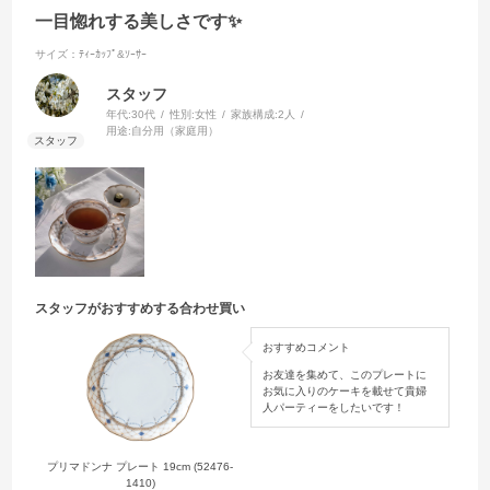
一目惚れする美しさです✨
サイズ：ﾃｨｰｶｯﾌﾟ&ｿｰｻｰ
スタッフ
年代:
30代
性別:
女性
家族構成:
2人
用途:
自分用（家庭用）
スタッフがおすすめする合わせ買い
おすすめコメント
お友達を集めて、このプレートに
お気に入りのケーキを載せて貴婦
人パーティーをしたいです！
プリマドンナ プレート 19cm (52476-
プ
1410)