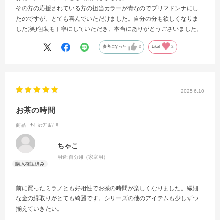
その方の応援されている方の担当カラーが青なのでプリマドンナにし
たのですが、とても喜んでいただけました。自分の分も欲しくなりま
した(笑)包装も丁寧にしていただき、本当にありがとうございました。
参考になった
2
Like!
2
2025.6.10
お茶の時間
商品：ﾃｨｰｶｯﾌﾟ&ｿｰｻｰ
ちゃこ
用途:
自分用（家庭用）
前に買ったミラノとも好相性でお茶の時間が楽しくなりました。繊細
な金の縁取りがとても綺麗です。シリーズの他のアイテムも少しずつ
揃えていきたい。