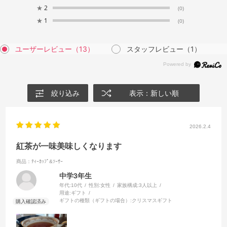
★
2
(0)
★
1
(0)
ユーザーレビュー
（13）
スタッフレビュー
（1）
絞り込み
表示：新しい順
2026.2.4
紅茶が一味美味しくなります
商品：ﾃｨｰｶｯﾌﾟ&ｿｰｻｰ
中学3年生
年代:
10代
性別:
女性
家族構成:
3人以上
用途:
ギフト
ギフトの種類（ギフトの場合）:
クリスマスギフト