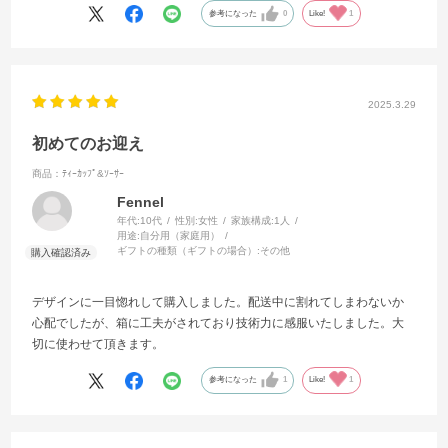
参考になった
0
Like!
1
2025.3.29
初めてのお迎え
商品：ﾃｨｰｶｯﾌﾟ&ｿｰｻｰ
Fennel
年代:
10代
性別:
女性
家族構成:
1人
用途:
自分用（家庭用）
ギフトの種類（ギフトの場合）:
その他
デザインに一目惚れして購入しました。配送中に割れてしまわないか
心配でしたが、箱に工夫がされており技術力に感服いたしました。大
切に使わせて頂きます。
参考になった
1
Like!
1