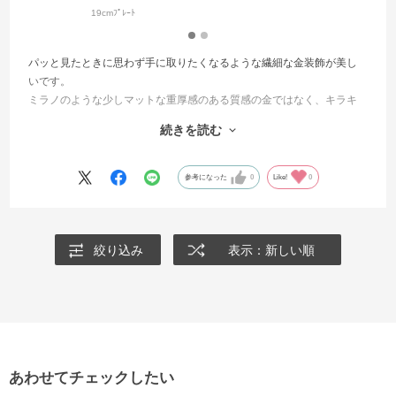
19cmﾌﾟﾚｰﾄ
パッと見たときに思わず手に取りたくなるような繊細な金装飾が美し
いです。
ミラノのような少しマットな重厚感のある質感の金ではなく、キラキ
ラとした軽やかな輝きですね。
続きを読む
カップの内側からハンドル、ソーサーにかけて贅沢に装飾されてい
て、このカップを使うだけで貴婦人のような優雅なティータイムを楽
参考になった
0
Like!
0
しめます。
ソーサーが大きく、スプーンやちょっとしたお砂糖などもしっかりと
載せることができます。
絞り込み
表示：新しい順
真上から見たときのカップからソーサーにかけての模様の広がりも推
しポイントです🌸
あわせてチェックしたい