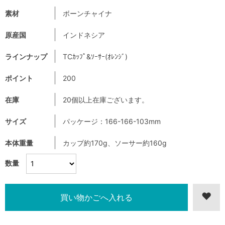
素材
ボーンチャイナ
原産国
インドネシア
ラインナップ
TCｶｯﾌﾟ&ｿｰｻｰ(ｵﾚﾝｼﾞ)
ポイント
200
在庫
20個以上在庫ございます。
サイズ
パッケージ：166-166-103mm
本体重量
カップ約170g、ソーサー約160g
数量