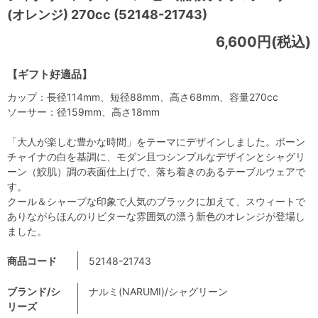
(オレンジ) 270cc (52148-21743)
6,600円(税込)
【ギフト好適品】
カップ：長径114mm、短径88mm、高さ68mm、容量270cc
ソーサー：径159mm、高さ18mm
「大人が楽しむ豊かな時間」をテーマにデザインしました。ボーン
チャイナの白を基調に、モダン且つシンプルなデザインとシャグリ
ーン（鮫肌）調の表面仕上げで、落ち着きのあるテーブルウェアで
す。
クール＆シャープな印象で人気のブラックに加えて、スウィートで
ありながらほんのりビターな雰囲気の漂う新色のオレンジが登場し
ました。
商品コード
52148-21743
ブランド/シ
ナルミ(NARUMI)/シャグリーン
リーズ