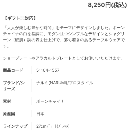
8,250円(税込)
【ギフト非対応】
「大人が楽しむ豊かな時間」をテーマにデザインしました。ボーン
チャイナの白を基調に、モダン且つシンプルなデザインとシャグリ
ーン（鮫肌）調の表面仕上げで、落ち着きのあるテーブルウェアで
す。
ショープレートやアラカルトプレートとしてお使いいただけます。
商品コード
51104-1557
ブランド/シ
ナルミ(NARUMI)/プロスタイル
リーズ
素材
ボーンチャイナ
原産国
日本
ラインナップ
27cmﾌﾟﾚｰﾄ(ﾌﾞﾗｯｸ)