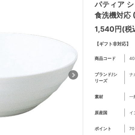
パティア シ
食洗機対応 (4
1,540円(税
【ギフト非対応】
商品コード
40
ブランド/シ
ナ
リーズ
素材
一
原産国
イ
ポイント
70