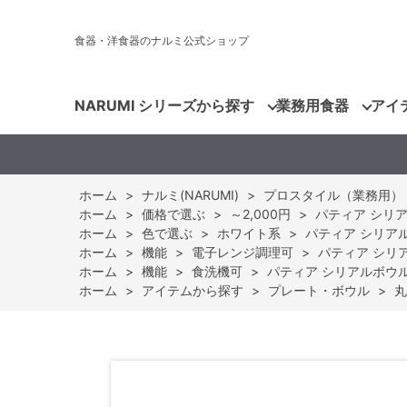
食器・洋食器のナルミ公式ショップ
NARUMI シリーズから探す
業務用食器
アイ
ホーム
>
ナルミ(NARUMI)
>
プロスタイル（業務用）
ホーム
>
価格で選ぶ
>
～2,000円
>
パティア シリアル
ホーム
>
色で選ぶ
>
ホワイト系
>
パティア シリアルボ
ホーム
>
機能
>
電子レンジ調理可
>
パティア シリアル
ホーム
>
機能
>
食洗機可
>
パティア シリアルボウル 1
ホーム
>
アイテムから探す
>
プレート・ボウル
>
丸