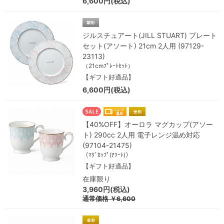
6,600円(税込)
ジルスチュアート(JILL STUART) プレート
セット(アソート) 21cm 2人用 (97129-
23113)
（21cmﾌﾟﾚｰﾄｾｯﾄ）
【ギフト好適品】
6,600円(税込)
【40%OFF】オーロラ マグカップ(アソー
ト) 290cc 2人用 電子レンジ温め対応
(97104-21475)
（ﾏｸﾞｶｯﾌﾟ(ｱｿｰﾄ)）
【ギフト好適品】
在庫限り
3,960円(税込)
通常価格
￥6,600