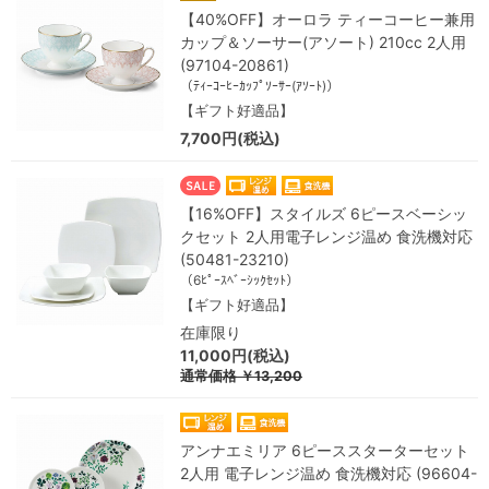
【40%OFF】オーロラ ティーコーヒー兼用
カップ＆ソーサー(アソート) 210cc 2人用
(97104-20861)
（ﾃｨｰｺｰﾋｰｶｯﾌﾟｿｰｻｰ(ｱｿｰﾄ)）
【ギフト好適品】
7,700円(税込)
【16%OFF】スタイルズ 6ピースベーシッ
クセット 2人用電子レンジ温め 食洗機対応
(50481-23210)
（6ﾋﾟｰｽﾍﾞｰｼｯｸｾｯﾄ）
【ギフト好適品】
在庫限り
11,000円(税込)
通常価格
￥13,200
アンナエミリア 6ピーススターターセット
2人用 電子レンジ温め 食洗機対応 (96604-