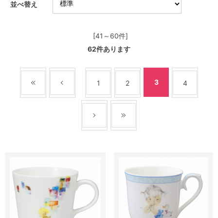
並べ替え
[41～60件]
62
件あります
3
1
2
4