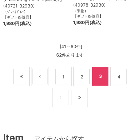
(40978-32930)
(40721-32930)
（果物）
（ﾍﾟﾚｰﾈﾌﾞﾙｰ）
【ギフト好適品】
【ギフト好適品】
1,980円(税込)
1,980円(税込)
[41～60件]
62
件あります
3
1
2
4
Item
アイテムから探す