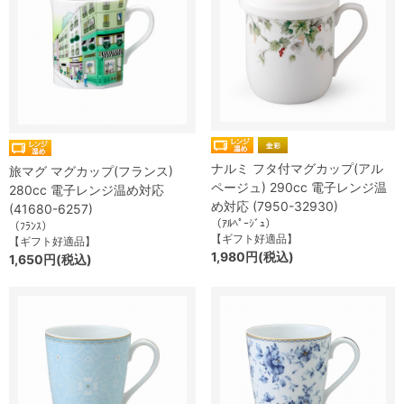
ナルミ フタ付マグカップ(アル
旅マグ マグカップ(フランス)
ページュ) 290cc 電子レンジ温
280cc 電子レンジ温め対応
め対応 (7950-32930)
(41680-6257)
（ｱﾙﾍﾟｰｼﾞｭ）
（ﾌﾗﾝｽ）
【ギフト好適品】
【ギフト好適品】
1,980円(税込)
1,650円(税込)