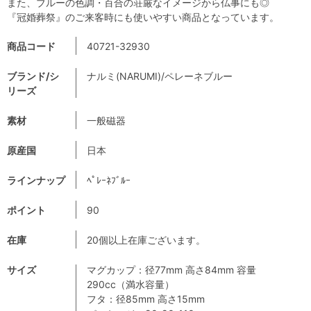
また、ブルーの色調・百合の荘厳なイメージから仏事にも◎
『冠婚葬祭』のご来客時にも使いやすい商品となっています。
商品コード
40721-32930
ブランド/シ
ナルミ(NARUMI)/ペレーネブルー
リーズ
素材
一般磁器
原産国
日本
ラインナップ
ﾍﾟﾚｰﾈﾌﾞﾙｰ
ポイント
90
在庫
20個以上在庫ございます。
サイズ
マグカップ：径77mm 高さ84mm 容量
290cc（満水容量）
フタ：径85mm 高さ15mm