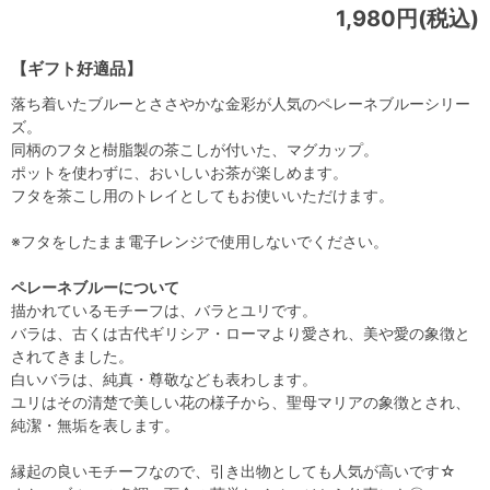
1,980円(税込)
【ギフト好適品】
落ち着いたブルーとささやかな金彩が人気のペレーネブルーシリー
ズ。
同柄のフタと樹脂製の茶こしが付いた、マグカップ。
ポットを使わずに、おいしいお茶が楽しめます。
フタを茶こし用のトレイとしてもお使いいただけます。
※フタをしたまま電子レンジで使用しないでください。
ペレーネブルーについて
描かれているモチーフは、バラとユリです。
バラは、古くは古代ギリシア・ローマより愛され、美や愛の象徴と
されてきました。
白いバラは、純真・尊敬なども表わします。
ユリはその清楚で美しい花の様子から、聖母マリアの象徴とされ、
純潔・無垢を表します。
縁起の良いモチーフなので、引き出物としても人気が高いです☆