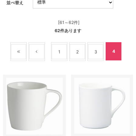
並べ替え
[61～62件]
62
件あります
4
1
2
3