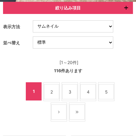
絞り込み項目
表示方法
並べ替え
[1～20件]
116
件あります
1
2
3
4
5