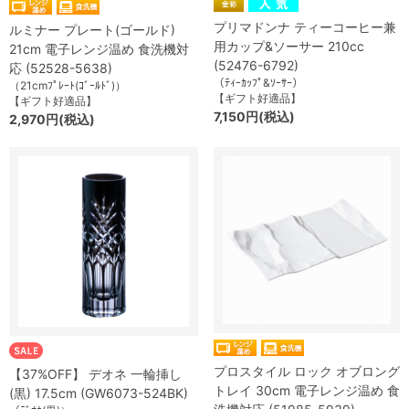
プリマドンナ ティーコーヒー兼
ルミナー プレート(ゴールド)
用カップ&ソーサー 210cc
21cm 電子レンジ温め 食洗機対
(52476-6792)
応 (52528-5638)
（ﾃｨｰｶｯﾌﾟ&ｿｰｻｰ）
（21cmﾌﾟﾚｰﾄ(ｺﾞｰﾙﾄﾞ)）
【ギフト好適品】
【ギフト好適品】
7,150円(税込)
2,970円(税込)
プロスタイル ロック オブロング
【37%OFF】 デオネ 一輪挿し
トレイ 30cm 電子レンジ温め 食
(黒) 17.5cm (GW6073-524BK)