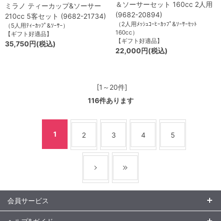
＆ソーサーセット 160cc 2人用
ミラノ ティーカップ&ソーサー
(9682-20894)
210cc 5客セット (9682-21734)
（2人用ﾒｯｼｭｺｰﾋｰｶｯﾌﾟ&ｿｰｻｰｾｯﾄ
（5人用ﾃｨｰｶｯﾌﾟ&ｿｰｻｰ）
160cc）
【ギフト好適品】
【ギフト好適品】
35,750円(税込)
22,000円(税込)
[1～20件]
116
件あります
1
2
3
4
5
会員サービス