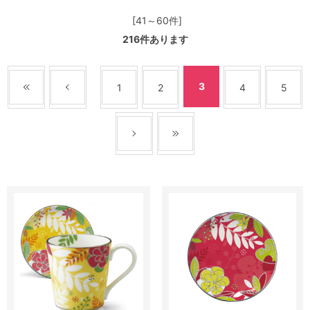
[41～60件]
216
件あります
3
1
2
4
5