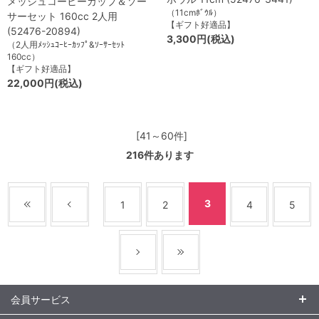
メッシュコーヒーカップ＆ソー
（11cmﾎﾞｳﾙ）
サーセット 160cc 2人用
【ギフト好適品】
(52476-20894)
3,300円(税込)
（2人用ﾒｯｼｭｺｰﾋｰｶｯﾌﾟ&ｿｰｻｰｾｯﾄ
160cc）
【ギフト好適品】
22,000円(税込)
[41～60件]
216
件あります
3
1
2
4
5
会員サービス