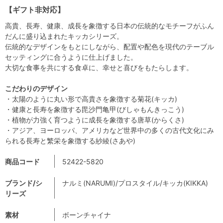
【ギフト非対応】
高貴、長寿、健康、成長を象徴する日本の伝統的なモチーフがふん
だんに盛り込まれたキッカシリーズ。
伝統的なデザインをもとにしながら、配置や配色を現代のテーブル
セッティングに合うように仕上げました。
大切な食事を共にする食卓に、幸せと喜びをもたらします。
こだわりのデザイン
・太陽のように丸い形で高貴さを象徴する菊花(キッカ)
・健康と長寿を象徴する毘沙門亀甲(びしゃもんきっこう)
・植物が力強く育つように成長を象徴する唐草(からくさ)
・アジア、ヨーロッパ、アメリカなど世界中の多くの古代文化にみ
られる長寿と繁栄を象徴する紗綾(さあや)
商品コード
52422-5820
ブランド/シ
ナルミ(NARUMI)/プロスタイル/キッカ(KIKKA)
リーズ
素材
ボーンチャイナ