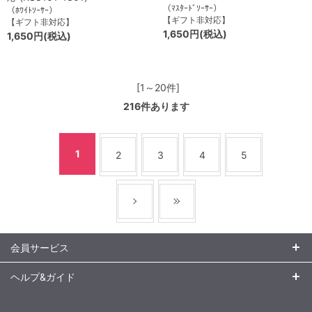
（ﾏｽﾀｰﾄﾞｿｰｻｰ）
（ﾎﾜｲﾄｿｰｻｰ）
【ギフト非対応】
【ギフト非対応】
1,650円(税込)
1,650円(税込)
[1～20件]
216
件あります
1
2
3
4
5
会員サービス
ヘルプ&ガイド