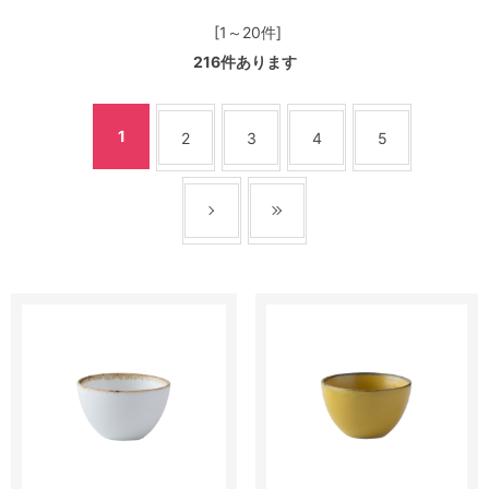
[1～20件]
216
件あります
1
2
3
4
5