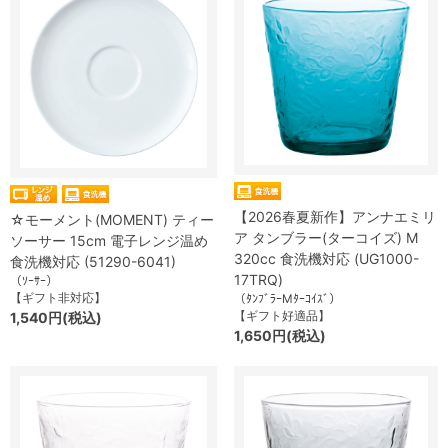
【2026春夏新作】アンナエミリ
☆モーメント(MOMENT) ティー
ア タンブラー(ターコイズ) M
ソーサー 15cm 電子レンジ温め
320cc 食洗機対応 (UG1000-
食洗機対応 (51290-6041)
17TRQ)
（ｿｰｻｰ）
【ギフト非対応】
（ﾀﾝﾌﾞﾗｰMﾀｰｺｲｽﾞ）
【ギフト好適品】
1,540円(税込)
1,650円(税込)