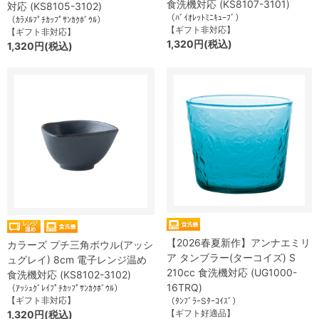
食洗機対応 (KS8107-3101)
対応 (KS8105-3102)
（ﾊﾞｲｵﾚｯﾄﾐﾆｷｭｰﾌﾞ）
（ｶﾗﾒﾙﾌﾟﾁｶｯﾌﾟｻﾝｶｸﾎﾞｳﾙ）
【ギフト非対応】
【ギフト非対応】
1,320円(税込)
1,320円(税込)
【2026春夏新作】アンナエミリ
カラーズ プチ三角ボウル(アッシ
ア タンブラー(ターコイズ) S
ュグレイ) 8cm 電子レンジ温め
210cc 食洗機対応 (UG1000-
食洗機対応 (KS8102-3102)
16TRQ)
（ｱｯｼｭｸﾞﾚｲﾌﾟﾁｶｯﾌﾟｻﾝｶｸﾎﾞｳﾙ）
【ギフト非対応】
（ﾀﾝﾌﾞﾗｰSﾀｰｺｲｽﾞ）
【ギフト好適品】
1,320円(税込)