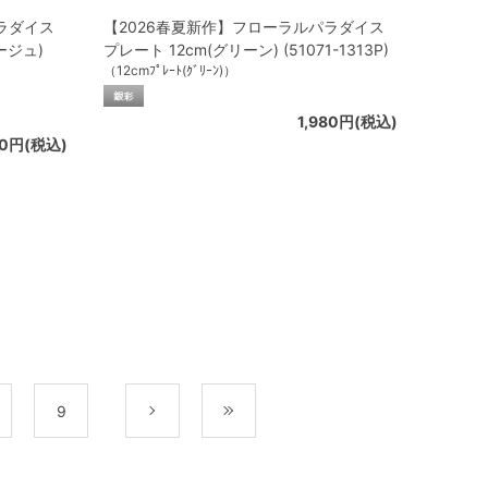
ラダイス
【2026春夏新作】フローラルパラダイス
ージュ)
プレート 12cm(グリーン) (51071-1313P)
（12cmﾌﾟﾚｰﾄ(ｸﾞﾘｰﾝ)）
1,980円(税込)
00円(税込)
9
次
最後