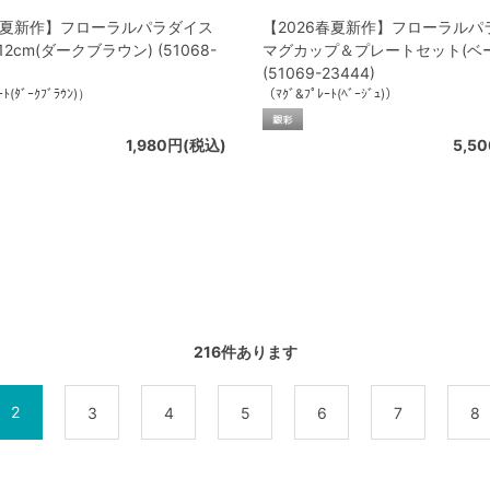
6春夏新作】フローラルパラダイス
【2026春夏新作】フローラルパ
2cm(ダークブラウン) (51068-
マグカップ＆プレートセット(ベ
(51069-23444)
ﾄ(ﾀﾞｰｸﾌﾞﾗｳﾝ)）
（ﾏｸﾞ&ﾌﾟﾚｰﾄ(ﾍﾞｰｼﾞｭ)）
1,980円(税込)
5,5
216
件あります
2
3
4
5
6
7
8