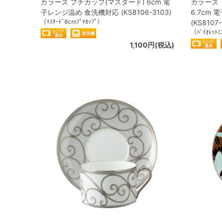
カラーズ プチカップ(マスタード) 6cm 電
カラーズ 
子レンジ温め 食洗機対応 (KS8106-3103)
6.7cm
（ﾏｽﾀｰﾄﾞ6cmﾌﾟﾁｶｯﾌﾟ）
(KS8107-
（ﾊﾞｲｵﾚｯﾄﾐ
1,100円(税込)