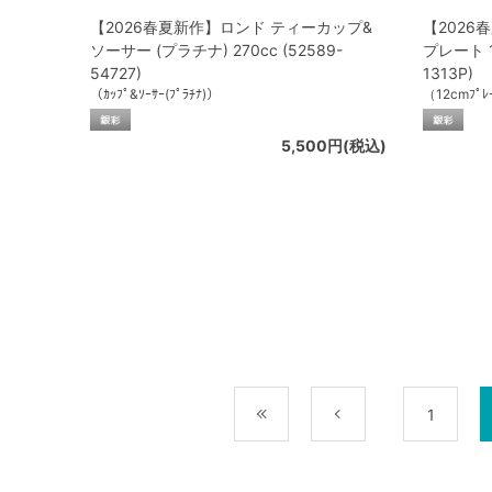
【2026春夏新作】ロンド ティーカップ&
【202
ソーサー (プラチナ) 270cc (52589-
プレート 1
54727)
1313P)
（ｶｯﾌﾟ&ｿｰｻｰ(ﾌﾟﾗﾁﾅ)）
（12cmﾌﾟﾚｰ
5,500円(税込)
最初
前
1