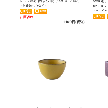
レンジ温め 食洗機対応 (KS8101-3103)
8cm 電
（ﾎﾜｲﾄ6cmﾌﾟﾁｶｯﾌﾟ）
(KS8102-
（ｱｯｼｭｸﾞﾚｲ
在庫切れ
1,100円(税込)