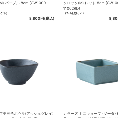
) パープル 8cm (GW1000-
クロック(M) レッド 8cm (GW10
11002RD)
ｰﾌﾟﾙ）
（ｱｰﾁ(M)ﾚｯﾄﾞ）
8,800円(税込)
8,8
 プチ三角ボウル(アッシュグレイ)
カラーズ ミニキューブ (ソーダ) 6