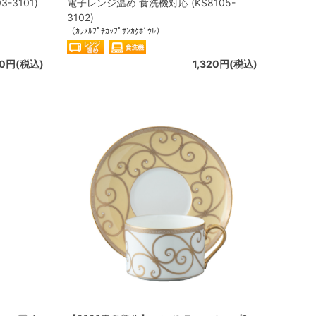
-3101)
電子レンジ温め 食洗機対応 (KS8105-
3102)
（ｶﾗﾒﾙﾌﾟﾁｶｯﾌﾟｻﾝｶｸﾎﾞｳﾙ）
20円(税込)
1,320円(税込)