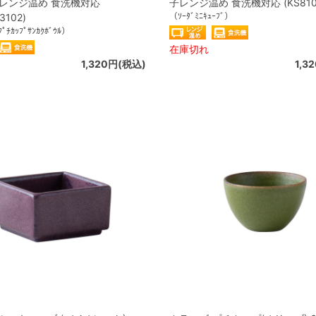
子レンジ温め 食洗機対応
子レンジ温め 食洗機対応 (KS8103
（ｿｰﾀﾞﾐﾆｷｭｰﾌﾞ）
3102)
ﾌﾟﾁｶｯﾌﾟｻﾝｶｸﾎﾞｳﾙ）
在庫切れ
1,320円(税込)
1,3