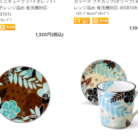
ミニキューブ (バイオレット)
カラーズ プチカップ(オリーブ) 6
 電子レンジ温め 食洗機対応
レンジ温め 食洗機対応 (KS8108-
（ｵﾘｰﾌﾞ6cmﾌﾟﾁｶｯﾌﾟ）
3101)
ﾆｷｭｰﾌﾞ）
1,1
1,320円(税込)