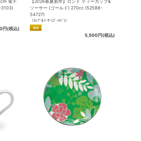
cm 電子
【2026春夏新作】ロンド ティーカップ&
3103)
ソーサー (ゴールド) 270cc (52588-
54727)
（ｶｯﾌﾟ&ｿｰｻｰ(ｺﾞｰﾙﾄﾞ)）
00円(税込)
5,500円(税込)