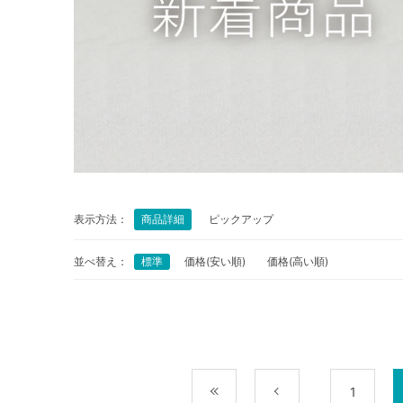
表示方法：
商品詳細
ピックアップ
並べ替え：
標準
価格(安い順)
価格(高い順)
最初
前
1