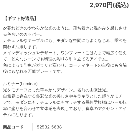
2,970円(税込)
【ギフト好適品】
夕暮れどきのやわらかな光のように、落ち着きと温かみを感じさせ
る色合いのカッパー。
ナチュラルなテーブルにも、モダンな空間にもよくなじみ、季節を
問わず活躍します。
メインディッシュやデザート、ワンプレートごはんまで幅広く使え
て、どんなシーンでも料理の彩りを引き立てるアイテム。
色によって印象がガラリと変わり、コーディネートの主役にも名脇
役にもなれる万能プレートです。
ルミナー(Luminar)
光をモチーフとした華やかなデザイン。名前の由来は光。
自然界に存在する多彩な光の美しさやキラキラとした輝きがモチー
フで、モダンにもナチュラルにもマッチする幾何学模様はパール転
写に盛りを合わせて立体感を表現しており、食卓のアクセントアイ
テムになります。
商品コード
52532-5638