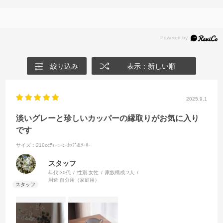
絞り込み
表示：新しい順
2025.9.1
淡いグレーと珍しいカッパーの縁取りがお気に入り
です
サイズ：210ccﾃｨｰｺｰﾋｰｶｯﾌﾟ&ｿｰｻｰ
スタッフ
年代:
30代
性別:
女性
家族構成:
2人
用途:
自分用（家庭用）