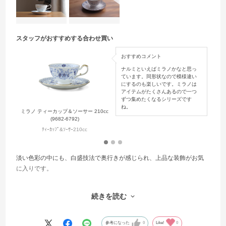
スタッフがおすすめする合わせ買い
おすすめコメント
ナルミといえばミラノかなと思っ
ています。同形状なので模様違い
にするのも楽しいです。ミラノは
アイテムがたくさんあるので一つ
ずつ集めたくなるシリーズです
ね。
ミラノ ティーカップ＆ソーサー 210cc
ブラ
(9682-6792)
ﾃｨｰｶｯﾌﾟ&ｿｰｻｰ210cc
淡い色彩の中にも、白盛技法で奥行きが感じられ、上品な装飾がお気
に入りです。
洋食器は様々なメーカーがありますが、基本的に金やプラチナの仕上
続きを読む
げが多いと思います。
この商品は珍しくカッパーの縁取りで、ほかのティーカップと並べた
ときにも控えめながら存在感があります。
参考になった
0
Like!
0