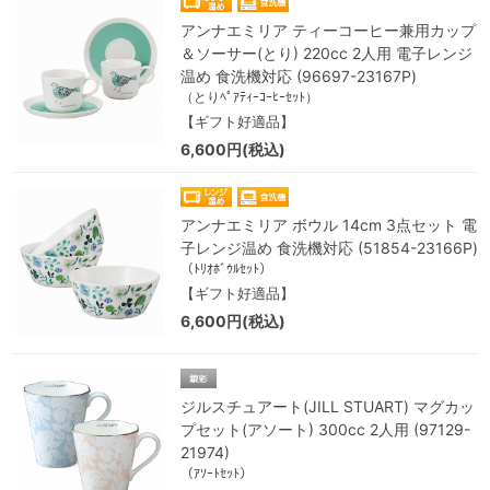
アンナエミリア ティーコーヒー兼用カップ
＆ソーサー(とり) 220cc 2人用 電子レンジ
温め 食洗機対応 (96697-23167P)
（とりﾍﾟｱﾃｨｰｺｰﾋｰｾｯﾄ）
【ギフト好適品】
6,600円(税込)
アンナエミリア ボウル 14cm 3点セット 電
子レンジ温め 食洗機対応 (51854-23166P)
（ﾄﾘｵﾎﾞｳﾙｾｯﾄ）
【ギフト好適品】
6,600円(税込)
ジルスチュアート(JILL STUART) マグカッ
プセット(アソート) 300cc 2人用 (97129-
21974)
（ｱｿｰﾄｾｯﾄ）