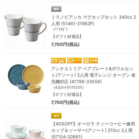
ミラノビアンカ マグカップセット 340cc 2
人用 (51461-21962P)
（ﾍﾟｱﾏｸﾞ）
【ギフト好適品】
7,700円(税込)
アンナエミリア ペアプレート&ボウルセッ
ト(アソート) 2人用 電子レンジ オーブン 食
洗機対応 (41798-33556)
（4点ｾｯﾄ(ｱﾝﾅｴﾐﾘｱ)）
【ギフト好適品】
7,700円(税込)
【40%OFF】オーロラ ティーコーヒー兼用
カップ＆ソーサー(アソート) 210cc 2人用
(97104-20861)