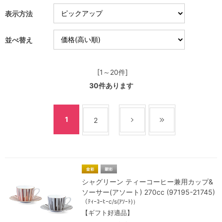
表示方法
並べ替え
[1～20件]
30
件あります
1
2
シャグリーン ティーコーヒー兼用カップ&
ソーサー(アソート) 270cc (97195-21745)
（ﾃｨｰｺｰﾋｰc/s(ｱｿｰﾄ)）
【ギフト好適品】