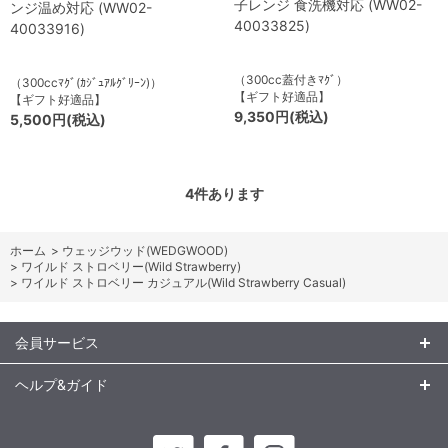
子レンジ 食洗機対応 (WW02-
ンジ温め対応 (WW02-
40033825)
40033916)
（300cc蓋付きﾏｸﾞ）
（300ccﾏｸﾞ(ｶｼﾞｭｱﾙｸﾞﾘｰﾝ)）
【ギフト好適品】
【ギフト好適品】
9,350円(税込)
5,500円(税込)
4
件あります
ホーム
>
ウェッジウッド(WEDGWOOD)
>
ワイルド ストロベリー(Wild Strawberry)
>
ワイルド ストロベリー カジュアル(Wild Strawberry Casual)
会員サービス
ヘルプ&ガイド