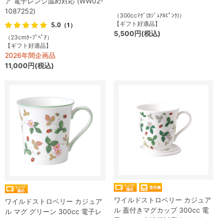
ア 電子レンジ温め対応 (WW02-
1087252)
（300ccﾏｸﾞ(ｶｼﾞｭｱﾙﾋﾟﾝｸ)）
5.0
【ギフト好適品】
（1）
5,500円(税込)
（23cmｸｰﾌﾟﾍﾟｱ）
【ギフト好適品】
2026年間企画品
11,000円(税込)
ワイルドストロベリー カジュア
ワイルドストロベリー カジュア
ル 蓋付きマグカップ 300cc 電
ル マグ グリーン 300cc 電子レ