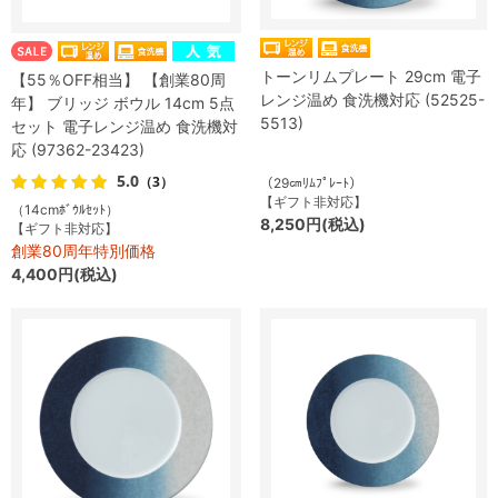
トーンリムプレート 29cm 電子
【55％OFF相当】 【創業80周
レンジ温め 食洗機対応 (52525-
年】 ブリッジ ボウル 14cm 5点
5513)
セット 電子レンジ温め 食洗機対
応 (97362-23423)
5.0
（3）
（29㎝ﾘﾑﾌﾟﾚｰﾄ）
【ギフト非対応】
（14cmﾎﾞｳﾙｾｯﾄ）
8,250円(税込)
【ギフト非対応】
創業80周年特別価格
4,400円(税込)