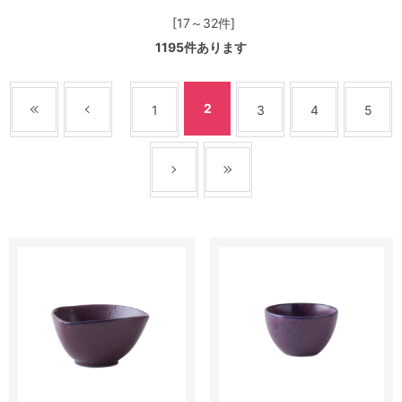
[17～32件]
1195
件あります
2
1
3
4
5