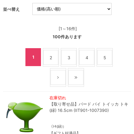
並べ替え
[1～16件]
100
件あります
1
2
3
4
5
在庫切れ
【取り寄せ品】バード バイ トイッカ トキ
(緑) 16.5cm (IIT901-1007390)
（ﾄｷ(緑)）
【ギフト好適品】