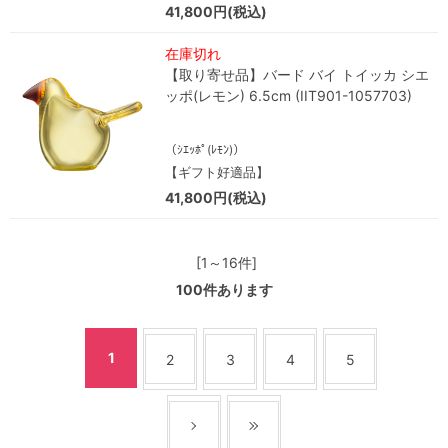
41,800円(税込)
在庫切れ
【取り寄せ品】バード バイ トイッカ シエ
ッポ(レモン) 6.5cm (IIT901-1057703)
（ｼｴｯﾎﾟ(ﾚﾓﾝ)）
【ギフト好適品】
41,800円(税込)
[1～16件]
100
件あります
1
2
3
4
5