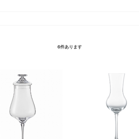
6
件あります