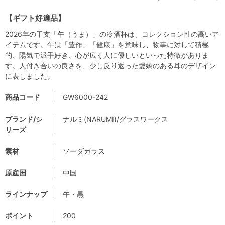
【ギフト好適品】
2026年の干支「午（うま）」の冷酒杯は、コレクション性の高いア
イテムです。午は「豊作」「健康」を意味し、物事に対して積極
的、陽気で派手好き、心が広く人に優しいといった特徴がありま
す。人付き合いの良さを、少し反り返った愛嬌のある耳のデザイン
に表しました。
商品コード
GW6000-242
ブランド/シ
ナルミ(NARUMI)/グラスワークス
リーズ
素材
ソーダガラス
原産国
中国
ラインナップ
午・黒
ポイント
200