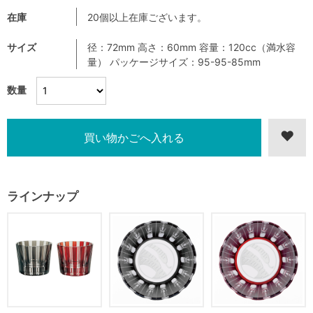
在庫
20個以上在庫ございます。
サイズ
径：72mm 高さ：60mm 容量：120cc（満水容
量） パッケージサイズ：95-95-85mm
数量
ラインナップ