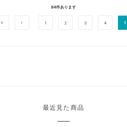
84
件あります
5
最初
前
1
2
3
4
最近見た商品