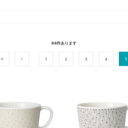
84
件あります
5
最初
前
1
2
3
4