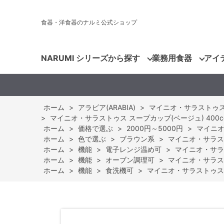
食器・洋食器のナルミ公式ショップ
NARUMI シリーズから探す
業務用食器
アイ
ホーム
>
アラビア(ARABIA)
>
マイニオ・サラストゥス(Mai
>
マイニオ・サラストゥス スープカップ(ベージュ) 400cc オ
ホーム
>
価格で選ぶ
>
2000円～5000円
>
マイニオ・
ホーム
>
色で選ぶ
>
ブラウン系
>
マイニオ・サラストゥ
ホーム
>
機能
>
電子レンジ温め可
>
マイニオ・サラスト
ホーム
>
機能
>
オーブン調理可
>
マイニオ・サラストゥ
ホーム
>
機能
>
食洗機可
>
マイニオ・サラストゥス スー