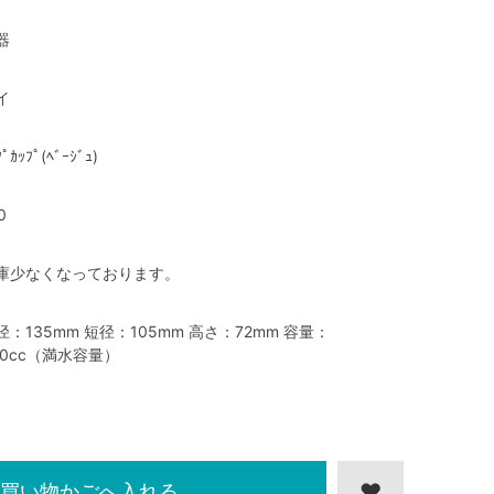
器
イ
ﾌﾟｶｯﾌﾟ(ﾍﾞｰｼﾞｭ)
0
庫少なくなっております。
径：135mm 短径：105mm 高さ：72mm 容量：
00cc（満水容量）
買い物かごへ入れる