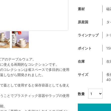
素材
磁
原産国
タ
ラインナップ
ｽｰ
ポイント
15
ビアのテーブルウェア。
在庫
在
に使える画期的なコレクションです。
のコレクションは省スペースで多目的に使用
サイズ
長
返しながら開発されました。
4
で蓋として使用すると保存容器としても使え
数量
うことでプラスティック容器やラップの使用
能。