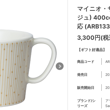
マイニオ・
ジュ) 40
応 (ARB133
3,300円(税
【ギフト好適品】
商品コード
AR
発売日
20
販売開始日
20
ブランド/シ
ア
リーズ
Sa