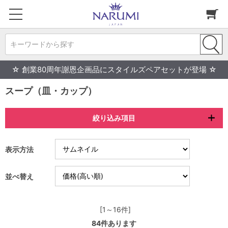
キーワードから探す
☆ 創業80周年謝恩企画品にスタイルズペアセットが登場 ☆
スープ（皿・カップ）
絞り込み項目
表示方法
並べ替え
[1～16件]
84
件あります