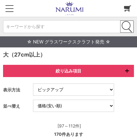
キーワードから探す
☆ NEW グラスワークスクラフト発売 ☆
大（27cm以上）
絞り込み項目
表示方法
並べ替え
[97～112件]
170
件あります