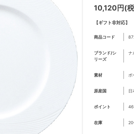
10,120円(
【ギフト非対応】
商品コード
87
ブランド/シ
ナ
リーズ
素材
ボ
原産国
日
ポイント
46
在庫
2