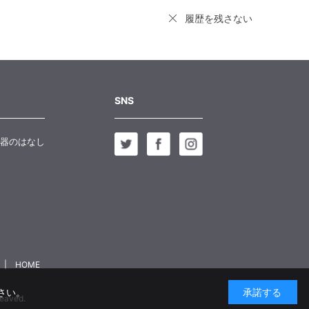
履歴を残さない
SNS
器のはなし
HOME
さい。
承諾する
aved.