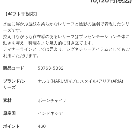
10,120円(税込)
【ギフト非対応】
水面に浮かぶ波紋を柔らかなレリーフと陰影の強弱で表現したシリ
ーズです。
控え目ながらも存在感のあるレリーフはプレゼンテーション全体に
動きを与え、料理をより魅力的に引き立てます。
ディナーラインとしては元より、シグネチャーアイテムとしてもご
利用いただけます。
商品コード
50763-5332
ブランド/シ
ナルミ(NARUMI)/プロスタイル/アリア(ARIA)
リーズ
素材
ボーンチャイナ
原産国
インドネシア
ポイント
460