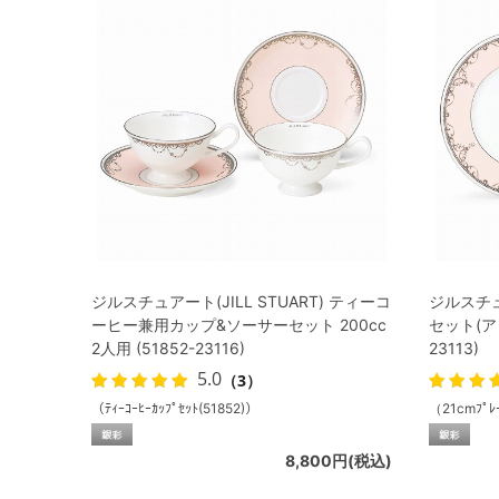
ジルスチュアート(JILL STUART) ティーコ
ジルスチュア
ーヒー兼用カップ&ソーサーセット 200cc
セット(アソ
2人用 (51852-23116)
23113)
5.0
（3）
（ﾃｨｰｺｰﾋｰｶｯﾌﾟｾｯﾄ(51852)）
（21cmﾌﾟﾚｰ
8,800円(税込)