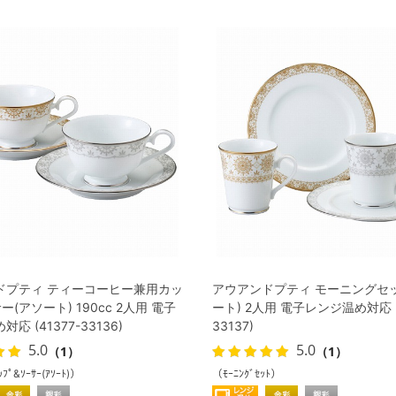
ドプティ ティーコーヒー兼用カッ
アウアンドプティ モーニングセ
(アソート) 190cc 2人用 電子
ート) 2人用 電子レンジ温め対応 (4
応 (41377-33136)
33137)
5.0
5.0
（1）
（1）
ｯﾌﾟ&ｿｰｻｰ(ｱｿｰﾄ)）
（ﾓｰﾆﾝｸﾞｾｯﾄ）