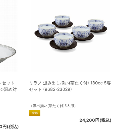
トセット
ミラノ 汲み出し揃い(茶たく付) 180cc 5客
レンジ温め対
セット (9682-23029)
（汲出揃い(茶たく付)5人用）
24,200円(税込)
00円(税込)