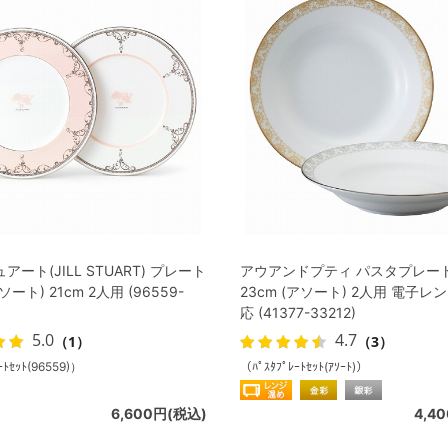
ート(JILL STUART) プレート
アウアンドプティ パスタプレー
ート) 21cm 2人用 (96559-
23cm (アソート) 2人用 電子
応 (41377-33212)
5.0
4.7
（1）
（3）
ﾄｾｯﾄ(96559)）
（ﾊﾟｽﾀﾌﾟﾚｰﾄｾｯﾄ(ｱｿｰﾄ)）
6,600円(税込)
4,4