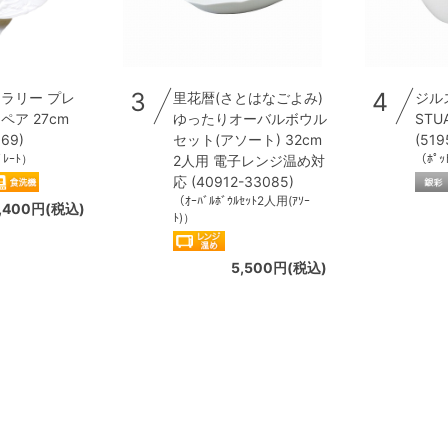
3
4
ラリー プレ
里花暦(さとはなごよみ)
ジル
ア 27cm
ゆったりオーバルボウル
STU
369)
セット(アソート) 32cm
(519
ﾟﾚｰﾄ）
（ﾎﾟｯ
2人用 電子レンジ温め対
応 (40912-33085)
（ｵｰﾊﾞﾙﾎﾞｳﾙｾｯﾄ2人用(ｱｿｰ
,400円(税込)
ﾄ)）
5,500円(税込)