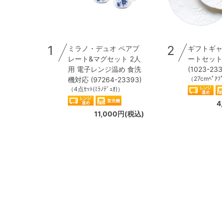
1
2
ミラノ・デュオ ペアプ
ギフトギャ
レート&マグセット 2人
ートセットペ
用 電子レンジ温め 食洗
(1023-23
（27cmﾍﾟｱﾌ
機対応 (97264-23393)
（4点ｾｯﾄ(ﾐﾗﾉﾃﾞｭｵ)）
4
11,000円(税込)