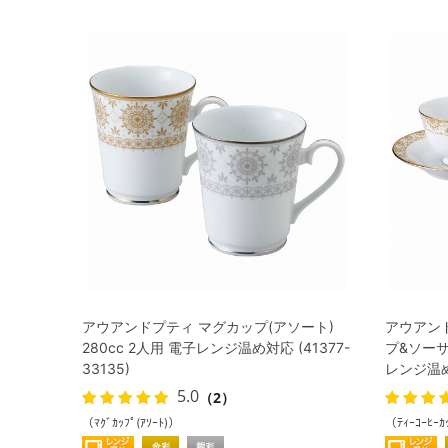
アウアンドプティ マグカップ(アソート)
アウアン
280cc 2人用 電子レンジ温め対応 (41377-
プ&ソーサー
33135)
レンジ温め対
5.0
（2）
（ﾏｸﾞｶｯﾌﾟ(ｱｿｰﾄ)）
（ﾃｨｰｺｰﾋｰｶ