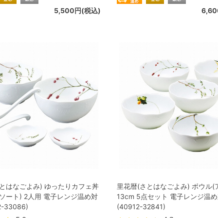
5,500円(税込)
6,6
さとはなごよみ) ゆったりカフェ丼
里花暦(さとはなごよみ) ボウル(
ソート) 2人用 電子レンジ温め対
13cm 5点セット 電子レンジ温
2-33086)
(40912-32841)