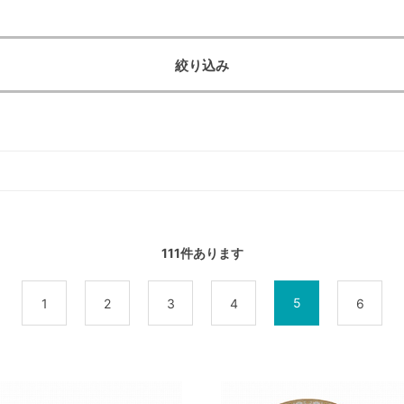
絞り込み
111
件あります
5
前
1
2
3
4
6