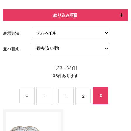
絞り込み項目
表示方法
並べ替え
[33～33件]
33
件あります
3
1
2