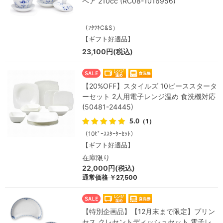
ペア 210cc (RC08-1016956)
（ﾌﾀﾂｷC&S）
【ギフト好適品】
23,100円(税込)
【20%OFF】スタイルズ 10ピーススタータ
ーセット 2人用電子レンジ温め 食洗機対応
(50481-24445)
5.0
（1）
（10ﾋﾟｰｽｽﾀｰﾀｰｾｯﾄ）
【ギフト好適品】
在庫限り
22,000円(税込)
通常価格
￥27,500
【特別企画品】【12月末まで限定】プリン
セス クレセントディッシュセット 電子レ