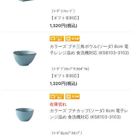
（ｿｰﾀﾞﾐﾆｷｭｰﾌﾞ）
【ギフト非対応】
1,320円(税込)
カラーズ プチ三角ボウル(ソーダ) 8cm 電
子レンジ温め 食洗機対応 (KS8103-3102)
（ｿｰﾀﾞﾌﾟﾁｶｯﾌﾟｻﾝｶｸﾎﾞｳﾙ）
【ギフト非対応】
1,320円(税込)
在庫切れ
カラーズ プチカップ(ソーダ) 6cm 電子レ
ンジ温め 食洗機対応 (KS8103-3103)
（ｿｰﾀﾞ6cmﾌﾟﾁｶｯﾌﾟ）