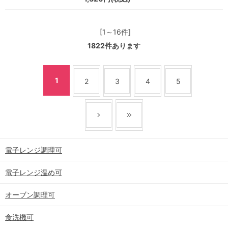
[1～16件]
1822
件あります
1
2
3
4
5
電子レンジ調理可
電子レンジ温め可
オーブン調理可
食洗機可