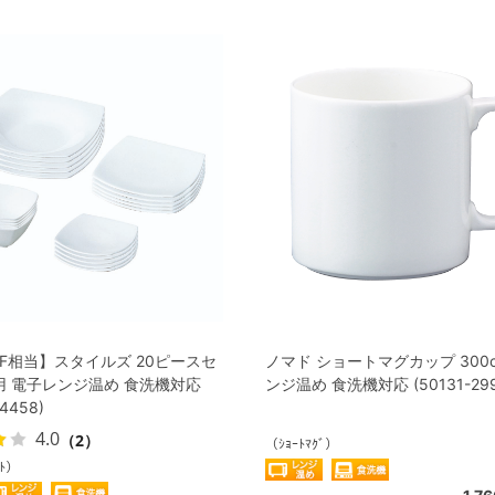
FF相当】スタイルズ 20ピースセ
ノマド ショートマグカップ 300c
用 電子レンジ温め 食洗機対応
ンジ温め 食洗機対応 (50131-299
24458)
4.0
（2）
（ｼｮｰﾄﾏｸﾞ）
ｯﾄ）