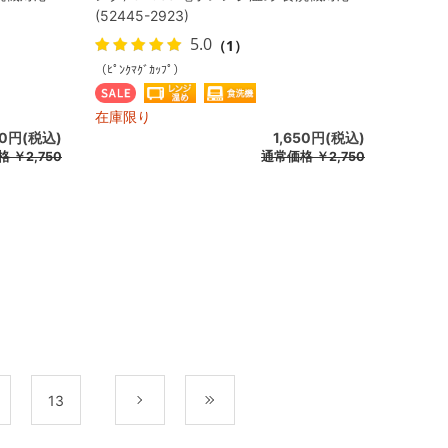
(52445-2923)
5.0
（1）
（ﾋﾟﾝｸﾏｸﾞｶｯﾌﾟ）
在庫限り
50円(税込)
1,650円(税込)
格
￥2,750
通常価格
￥2,750
13
次
最後