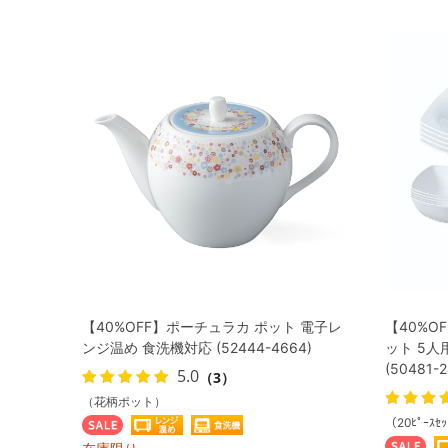
【40%OFF】ポーチュラカ ポット 電子レ
【40%O
ンジ温め 食洗機対応 (52444-4664)
ット 5人
(50481-
5.0
（3）
（花柄ポット）
（20ﾋﾟｰｽｾ