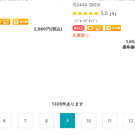
(52444-2923)
5.0
（1）
（ﾌﾞﾙｰﾏｸﾞｶｯﾌﾟ）
2,860円(税込)
在庫限り
1,6
通常価
1326
件あります
9
6
7
8
10
11
12