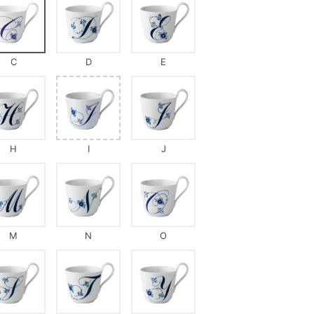
C
D
E
H
I
J
M
N
O