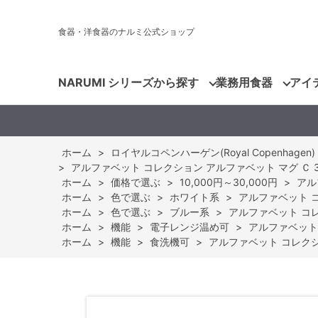
食器・洋食器のナルミ公式ショップ
NARUMI シリーズから探す
業務用食器
アイ
ホーム
>
ロイヤルコペンハーゲン(Royal Copenhagen)
>
アルファベット コレクション アルファベット マグ Ｃ 330c
ホーム
>
価格で選ぶ
>
10,000円～30,000円
>
アル
ホーム
>
色で選ぶ
>
ホワイト系
>
アルファベット コレ
ホーム
>
色で選ぶ
>
ブルー系
>
アルファベット コレク
ホーム
>
機能
>
電子レンジ温め可
>
アルファベット コ
ホーム
>
機能
>
食洗機可
>
アルファベット コレクション