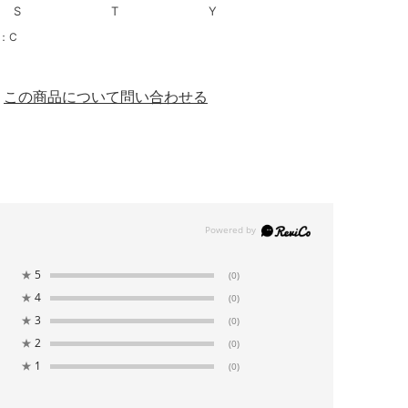
S
T
Y
：C
この商品について問い合わせる
★
5
(0)
★
4
(0)
★
3
(0)
★
2
(0)
★
1
(0)