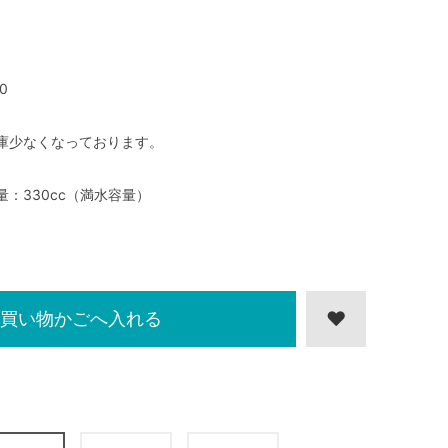
0
庫少なくなっております。
量：330cc（満水容量）
買い物かごへ入れる