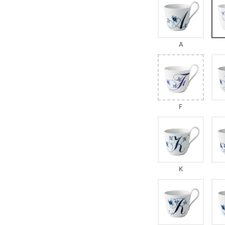
A
F
K