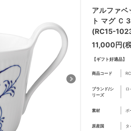
アルファベ
ト マグ Ｃ 
(RC15-102
11,000円(
【ギフト好適品】
商品コード
RC
ブランド/シ
ロ
リーズ
素材
ポ
原産国
タ