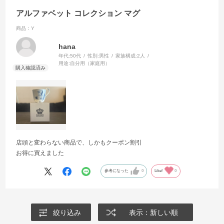
アルファベット コレクション マグ
商品：Y
hana
年代:
50代
性別:
男性
家族構成:
2人
用途:
自分用（家庭用）
店頭と変わらない商品で、しかもクーポン割引
お得に買えました
参考になった
0
Like!
0
絞り込み
表示：新しい順