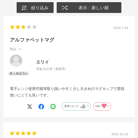
絞り込み
表示：新しい順
2026.7.29
アルファベットマグ
商品：Y
エリイ
用途:
自分用（家庭用）
電子レンジ使用可能等取り扱いやすく少し大きめのマグカップで普段
使いにとても良いです。
参考になった
0
Like!
0
2025.10.19