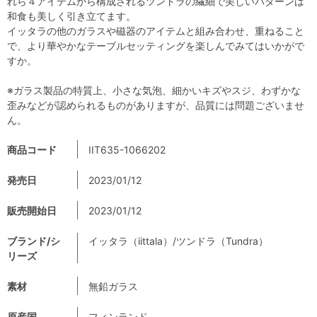
れら４アイテムから構成されるツンドラの繊細で美しいパターンは
和食も美しく引き立てます。
イッタラの他のガラスや磁器のアイテムと組み合わせ、重ねること
で、より華やかなテーブルセッティングを楽しんでみてはいかがで
すか。
※ガラス製品の特質上、小さな気泡、細かいキズやスジ、わずかな
歪みなどが認められるものがありますが、品質には問題ございませ
ん。
商品コード
IIT635-1066202
発売日
2023/01/12
販売開始日
2023/01/12
ブランド/シ
イッタラ（iittala）/ツンドラ（Tundra）
リーズ
素材
無鉛ガラス
原産国
フィンランド