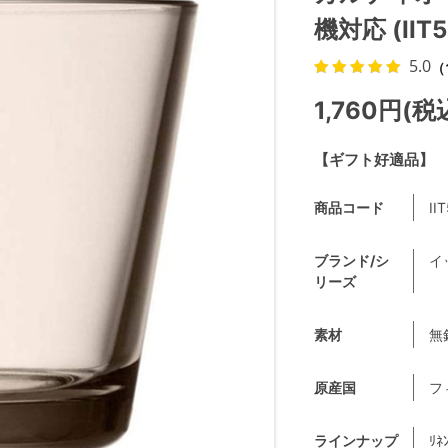
機対応 (IIT5
5.0
（
1,760円(税
【ギフト好適品】
商品コード
II
ブランド/シ
イ
リーズ
素材
無
原産国
フ
ラインナップ
ﾘﾈ