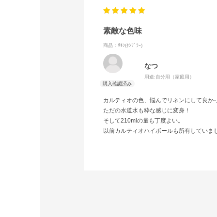
素敵な色味
商品：ﾘﾈﾝ(ﾀﾝﾌﾞﾗｰ)
なつ
用途:
自分用（家庭用）
カルティオの色、悩んでリネンにして良か
ただの水道水も粋な感じに変身！
そして210mlの量も丁度よい。
以前カルティオハイボールも所有していまし