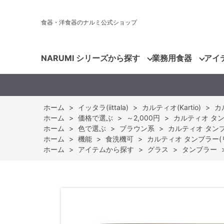
食器・洋食器のナルミ公式ショップ
NARUMI シリーズから探す
業務用食器
アイ
ホーム
>
イッタラ(iittala)
>
カルティオ(Kartio)
>
カ
ホーム
>
価格で選ぶ
>
～2,000円
>
カルティオ タンブラ
ホーム
>
色で選ぶ
>
ブラウン系
>
カルティオ タンブラー
ホーム
>
機能
>
食洗機可
>
カルティオ タンブラー(リネン)
ホーム
>
アイテムから探す
>
グラス
>
タンブラー