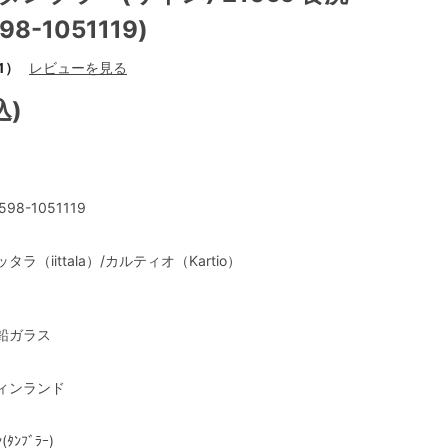
98-1051119)
1）
レビューを見る
込)
T598-1051119
ッタラ（iittala）/カルティオ（Kartio）
鉛ガラス
ィンランド
ﾝ(ﾀﾝﾌﾞﾗｰ)