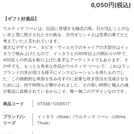
6,050円(税込)
【ギフト好適品】
ウルティマ ツーレは、伝説に登場する極北の島。日が沈むことのな
い氷と雪に閉ざされたその島を、古代ギリシャ人は世界の果てだと
考えていたと言われています。
偉大なデザイナー、タピオ・ヴィルカラのキャリアの大部分はイッ
タラで積み上げたもので、イッタラとの40年以上の関わりの中で、
400近くの作品を創り上げた多才なアーティストでもあります。そ
の中でも、もっとも有名な作品がウルティマ ツーレで、これはラッ
プランドの氷が溶ける様子にインスピレーションを得たものでし
た。この独創的な表面を生み出すのに必要な吹き技法を完成させる
ためには、何千時間もが費やされました。その長い時間と職人の魂
が製品に反映されているからこそ、唯一無二のデザインなのです。
商品コード
IIT588-1008517
ブランド/シ
イッタラ（iittala）/ウルティマ ツーレ（Ultima
リーズ
Thule）