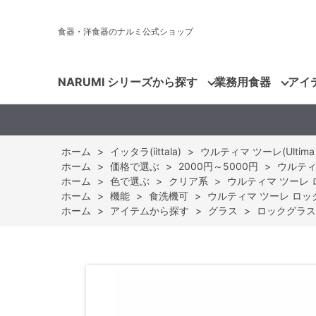
食器・洋食器のナルミ公式ショップ
NARUMI シリーズから探す
業務用食器
アイ
ホーム
>
イッタラ(iittala)
>
ウルティマ ツーレ(Ultima T
ホーム
>
価格で選ぶ
>
2000円～5000円
>
ウルティマ
ホーム
>
色で選ぶ
>
クリア系
>
ウルティマ ツーレ ロッ
ホーム
>
機能
>
食洗機可
>
ウルティマ ツーレ ロックグラ
ホーム
>
アイテムから探す
>
グラス
>
ロックグラス