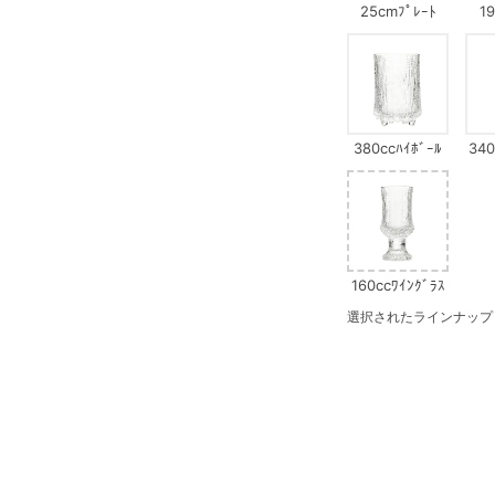
25cmﾌﾟﾚｰﾄ
1
380ccﾊｲﾎﾞｰﾙ
340
ｸﾞﾗｽ
160ccﾜｲﾝｸﾞﾗｽ
選択されたラインナップ：28