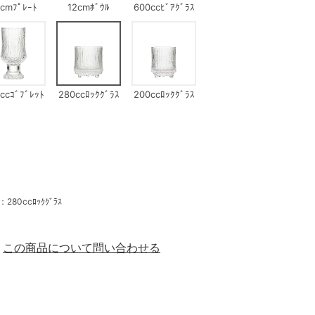
9cmﾌﾟﾚｰﾄ
12cmﾎﾞｳﾙ
600ccﾋﾞｱｸﾞﾗｽ
ccｺﾞﾌﾞﾚｯﾄ
280ccﾛｯｸｸﾞﾗｽ
200ccﾛｯｸｸﾞﾗｽ
0ccﾛｯｸｸﾞﾗｽ
この商品について問い合わせる