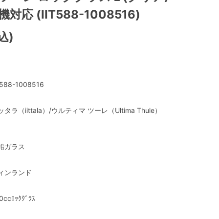
機対応 (IIT588-1008516)
込)
T588-1008516
タラ（iittala）/ウルティマ ツーレ（Ultima Thule）
鉛ガラス
ィンランド
0ccﾛｯｸｸﾞﾗｽ