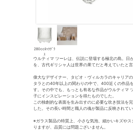
280ccﾛｯｸｸﾞﾗ
ｽ
ウルティマ ツーレは、伝説に登場する極北の島。日
を、古代ギリシャ人は世界の果てだと考えていたと言
偉大なデザイナー、タピオ・ヴィルカラのキャリアの
タラとの40年以上の関わりの中で、400近くの作
す。その中でも、もっとも有名な作品がウルティマ 
子にインスピレーションを得たものでした。
この独創的な表面を生み出すのに必要な吹き技法を完
した。その長い時間と職人の魂が製品に反映されてい
※ガラス製品の特質上、小さな気泡、細かいキズやス
りますが、品質には問題ございません。