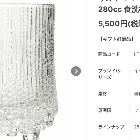
280cc 食洗
5,500円(税
【ギフト好適品】
商品コード
II
ブランド/シ
イッ
リーズ
素材
無
原産国
フ
ラインナップ
28