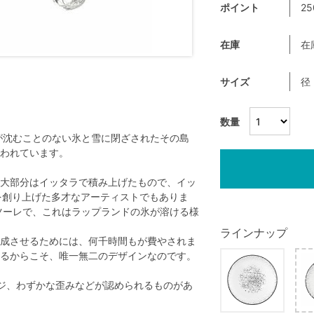
ポイント
25
在庫
在
サイズ
径
数量
が沈むことのない氷と雪に閉ざされたその島
われています。
大部分はイッタラで積み上げたもので、イッ
品を創り上げた多才なアーティストでもありま
ツーレで、これはラップランドの氷が溶ける様
ラインナップ
成させるためには、何千時間もが費やされま
るからこそ、唯一無二のデザインなのです。
ジ、わずかな歪みなどが認められるものがあ