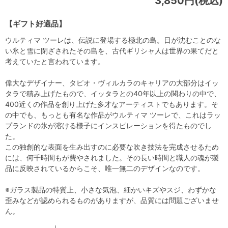
3,850円(税込)
【ギフト好適品】
ウルティマ ツーレは、伝説に登場する極北の島。日が沈むことのな
い氷と雪に閉ざされたその島を、古代ギリシャ人は世界の果てだと
考えていたと言われています。
偉大なデザイナー、タピオ・ヴィルカラのキャリアの大部分はイッ
タラで積み上げたもので、イッタラとの40年以上の関わりの中で、
400近くの作品を創り上げた多才なアーティストでもあります。そ
の中でも、もっとも有名な作品がウルティマ ツーレで、これはラッ
プランドの氷が溶ける様子にインスピレーションを得たものでし
た。
この独創的な表面を生み出すのに必要な吹き技法を完成させるため
には、何千時間もが費やされました。その長い時間と職人の魂が製
品に反映されているからこそ、唯一無二のデザインなのです。
※ガラス製品の特質上、小さな気泡、細かいキズやスジ、わずかな
歪みなどが認められるものがありますが、品質には問題ございませ
ん。