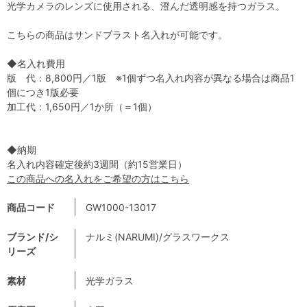
光学カメラのレンズに使用される、澄んだ透明感を持つガラス。
こちらの商品はサンドブラスト名入れが可能です。
◆名入れ費用
版 代：8,800円／1版 ※1個ずつ名入れ内容が異なる場合は商品1
個につき1版必要
加工代：1,650円／1か所（＝1個）
◆納期
名入れ内容確定後約3週間（約15営業日）
この商品への名入れをご希望の方はこちら
商品コード
GW1000-13017
ブランド/シ
ナルミ(NARUMI)/グラスワークス
リーズ
素材
光学ガラス