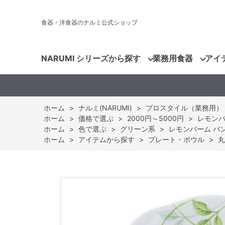
食器・洋食器のナルミ公式ショップ
NARUMI シリーズから探す
業務用食器
アイ
ホーム
>
ナルミ(NARUMI)
>
プロスタイル（業務用）
ホーム
>
価格で選ぶ
>
2000円～5000円
>
レモンバー
ホーム
>
色で選ぶ
>
グリーン系
>
レモンバーム パンプレ
ホーム
>
アイテムから探す
>
プレート・ボウル
>
丸