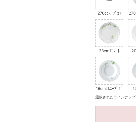
270ccｽｰﾌﾟｶｯ
270
ﾌﾟ
23cmﾌﾟﾚｰﾄ
20
19cmﾘﾑｽｰﾌﾟﾌﾟ
1
ﾚｰﾄ
選択されたラインナップ：1