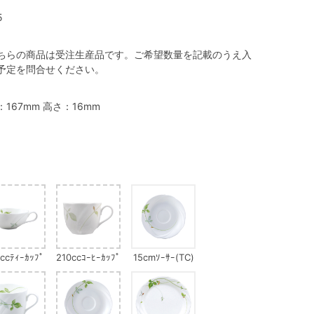
5
ちらの商品は受注生産品です。ご希望数量を記載のうえ入
予定を問合せください。
：167mm 高さ：16mm
ccﾃｨｰｶｯﾌﾟ
210ccｺｰﾋｰｶｯﾌﾟ
15cmｿｰｻｰ(TC)