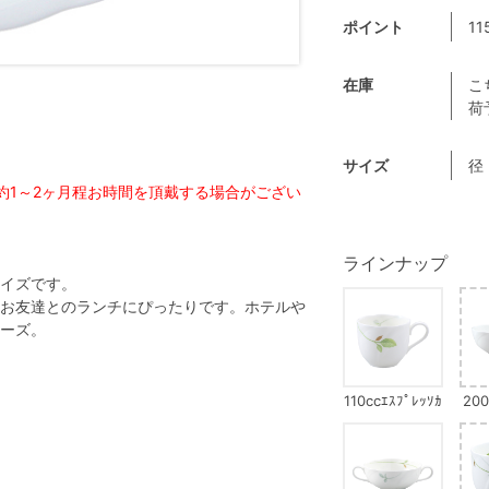
ポイント
11
在庫
こ
荷
サイズ
径
約1～2ヶ月程お時間を頂戴する場合がござい
。
ラインナップ
イズです。
お友達とのランチにぴったりです。ホテルや
ーズ。
110ccｴｽﾌﾟﾚｯｿｶ
200
ｯﾌﾟ