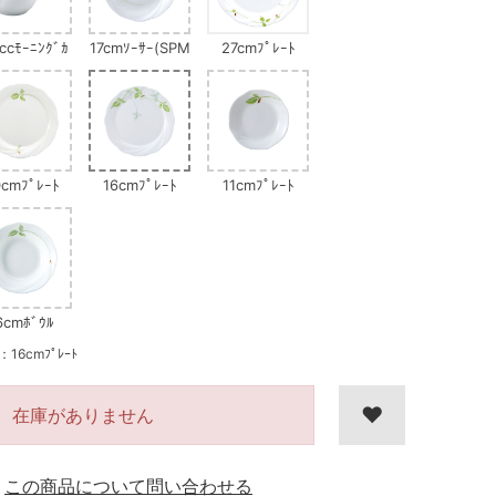
ccﾓｰﾆﾝｸﾞｶ
17cmｿｰｻｰ(SPM
27cmﾌﾟﾚｰﾄ
ｯﾌﾟ
G)
cmﾌﾟﾚｰﾄ
16cmﾌﾟﾚｰﾄ
11cmﾌﾟﾚｰﾄ
6cmﾎﾞｳﾙ
6cmﾌﾟﾚｰﾄ
在庫がありません
この商品について問い合わせる