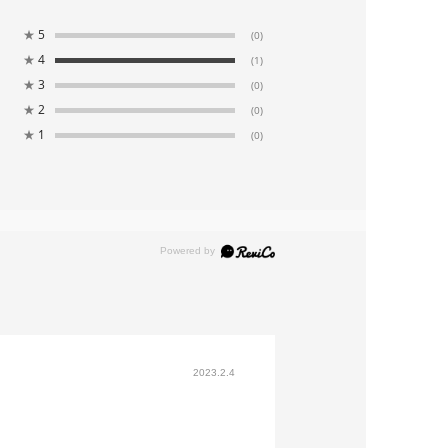
★
5
(0)
★
4
(1)
★
3
(0)
★
2
(0)
★
1
(0)
2023.2.4