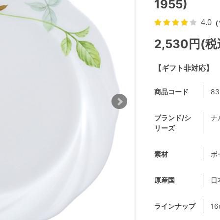
1955)
4.0
（
2,530円(税
【ギフト非対応】
商品コード
83
ブランド/シ
ナ
リーズ
素材
ボ
原産国
日
ラインナップ
16