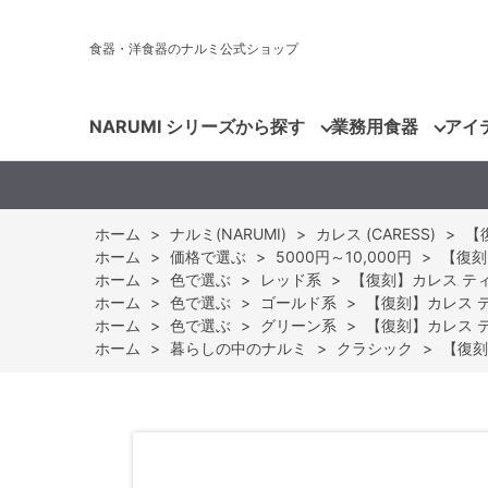
食器・洋食器のナルミ公式ショップ
NARUMI シリーズから探す
業務用食器
アイ
ホーム
>
ナルミ(NARUMI)
>
カレス (CARESS)
>
【復
ホーム
>
価格で選ぶ
>
5000円～10,000円
>
【復刻】
ホーム
>
色で選ぶ
>
レッド系
>
【復刻】カレス ティーカ
ホーム
>
色で選ぶ
>
ゴールド系
>
【復刻】カレス ティ
ホーム
>
色で選ぶ
>
グリーン系
>
【復刻】カレス ティ
ホーム
>
暮らしの中のナルミ
>
クラシック
>
【復刻】