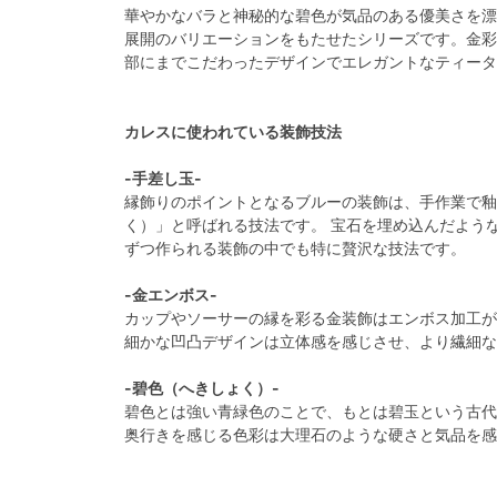
華やかなバラと神秘的な碧色が気品のある優美さを漂
展開のバリエーションをもたせたシリーズです。金彩
部にまでこだわったデザインでエレガントなティータ
カレスに使われている装飾技法
-手差し玉-
縁飾りのポイントとなるブルーの装飾は、手作業で釉
く）」と呼ばれる技法です。 宝石を埋め込んだよう
ずつ作られる装飾の中でも特に贅沢な技法です。
-金エンボス-
カップやソーサーの縁を彩る金装飾はエンボス加工が
細かな凹凸デザインは立体感を感じさせ、より繊細な
-碧色（へきしょく）-
碧色とは強い青緑色のことで、もとは碧玉という古代
奥行きを感じる色彩は大理石のような硬さと気品を感