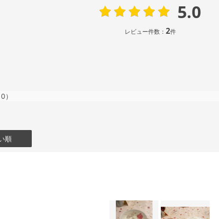
5.0
2
レビュー件数：
件
（0）
い順