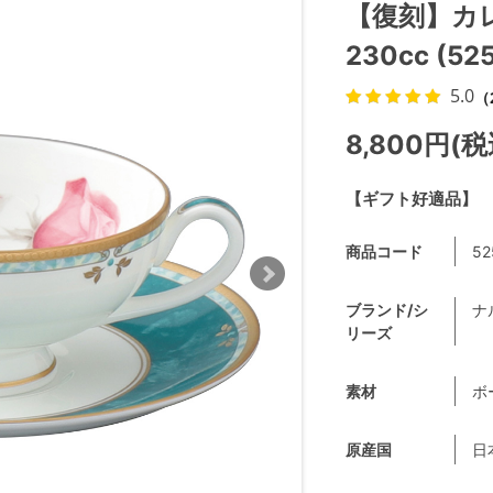
【復刻】カ
230cc (52
5.0
（
8,800円(税
【ギフト好適品】
商品コード
52
ブランド/シ
ナル
リーズ
素材
ボ
原産国
日