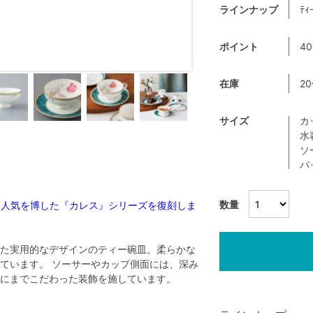
ラインナップ
ﾃｨ
ポイント
40
在庫
2
サイズ
カ
水
ソ
パ
数量
代に人気を博した『カレス』シリーズを復刻しま
た実用的なデザインのティー碗皿。柔らかな
ています。 ソーサーやカップ側面には、深み
にまでこだわった装飾を施しています。