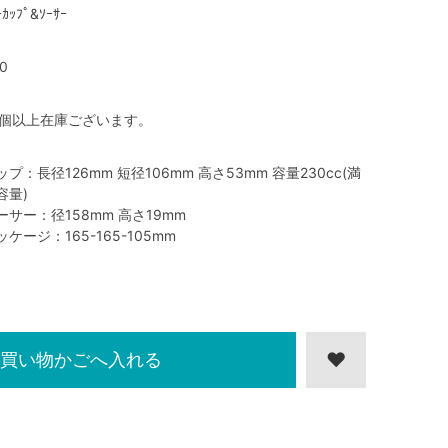
ｰｶｯﾌﾟ&ｿｰｻｰ
0
0個以上在庫ございます。
ップ：長径126mm 短径106mm 高さ53mm 容量230cc(満
容量)
ーサー：径158mm 高さ19mm
ッケージ：165-165-105mm
買い物かごへ入れる