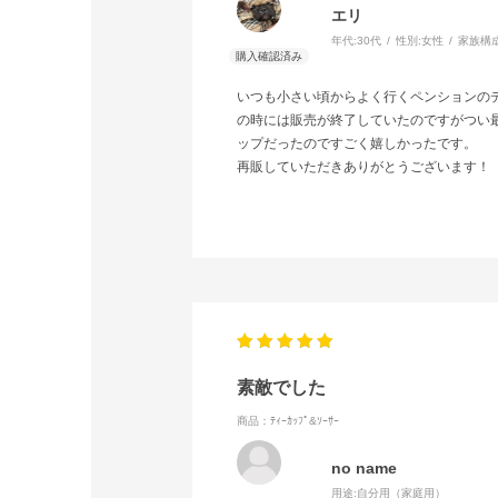
エリ
年代:
30代
性別:
女性
家族構成
いつも小さい頃からよく行くペンションの
の時には販売が終了していたのですがつい
ップだったのですごく嬉しかったです。
再販していただきありがとうございます！
素敵でした
商品：ﾃｨｰｶｯﾌﾟ&ｿｰｻｰ
no name
用途:
自分用（家庭用）